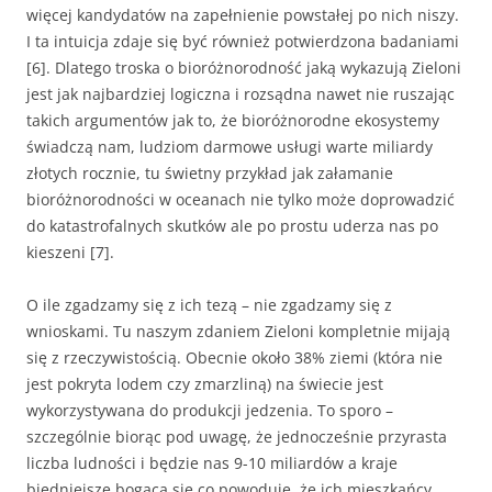
więcej kandydatów na zapełnienie powstałej po nich niszy.
I ta intuicja zdaje się być również potwierdzona badaniami
[6]. Dlatego troska o bioróżnorodność jaką wykazują Zieloni
jest jak najbardziej logiczna i rozsądna nawet nie ruszając
takich argumentów jak to, że bioróżnorodne ekosystemy
świadczą nam, ludziom darmowe usługi warte miliardy
złotych rocznie, tu świetny przykład jak załamanie
bioróżnorodności w oceanach nie tylko może doprowadzić
do katastrofalnych skutków ale po prostu uderza nas po
kieszeni [7].
O ile zgadzamy się z ich tezą – nie zgadzamy się z
wnioskami. Tu naszym zdaniem Zieloni kompletnie mijają
się z rzeczywistością. Obecnie około 38% ziemi (która nie
jest pokryta lodem czy zmarzliną) na świecie jest
wykorzystywana do produkcji jedzenia. To sporo –
szczególnie biorąc pod uwagę, że jednocześnie przyrasta
liczba ludności i będzie nas 9-10 miliardów a kraje
biedniejsze bogacą się co powoduje, że ich mieszkańcy