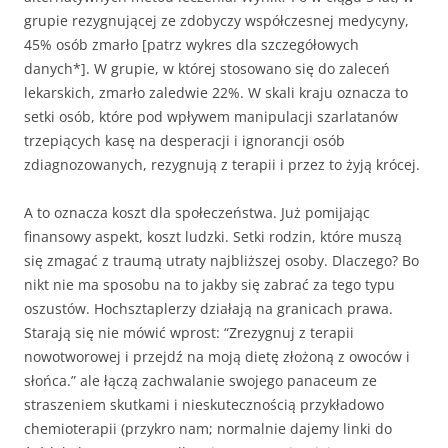
grupie rezygnującej ze zdobyczy współczesnej medycyny,
45% osób zmarło [patrz wykres dla szczegółowych
danych*]. W grupie, w której stosowano się do zaleceń
lekarskich, zmarło zaledwie 22%. W skali kraju oznacza to
setki osób, które pod wpływem manipulacji szarlatanów
trzepiących kasę na desperacji i ignorancji osób
zdiagnozowanych, rezygnują z terapii i przez to żyją krócej.
A to oznacza koszt dla społeczeństwa. Już pomijając
finansowy aspekt, koszt ludzki. Setki rodzin, które muszą
się zmagać z traumą utraty najbliższej osoby. Dlaczego? Bo
nikt nie ma sposobu na to jakby się zabrać za tego typu
oszustów. Hochsztaplerzy działają na granicach prawa.
Starają się nie mówić wprost: “Zrezygnuj z terapii
nowotworowej i przejdź na moją dietę złożoną z owoców i
słońca.” ale łączą zachwalanie swojego panaceum ze
straszeniem skutkami i nieskutecznością przykładowo
chemioterapii (przykro nam; normalnie dajemy linki do