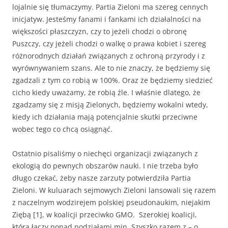
lojalnie się tłumaczymy. Partia Zieloni ma szereg cennych
inicjatyw. Jesteśmy fanami i fankami ich działalności na
większości płaszczyzn, czy to jeżeli chodzi o obronę
Puszczy, czy jeżeli chodzi o walkę o prawa kobiet i szereg
różnorodnych działań związanych z ochroną przyrody i z
wyrównywaniem szans. Ale to nie znaczy, że będziemy się
zgadzali z tym co robią w 100%. Oraz że będziemy siedzieć
cicho kiedy uważamy, że robią źle. I właśnie dlatego, że
zgadzamy się z misją Zielonych, będziemy wokalni wtedy,
kiedy ich działania mają potencjalnie skutki przeciwne
wobec tego co chcą osiągnąć.
Ostatnio pisaliśmy o niechęci organizacji związanych z
ekologią do pewnych obszarów nauki. I nie trzeba było
długo czekać, żeby nasze zarzuty potwierdziła Partia
Zieloni. W kuluarach sejmowych Zieloni lansowali się razem
z naczelnym wodzirejem polskiej pseudonaukim, niejakim
Ziębą [1], w koalicji przeciwko GMO. Szerokiej koalicji,
która łączy ponad podziałami min. Szyszko razem z – o