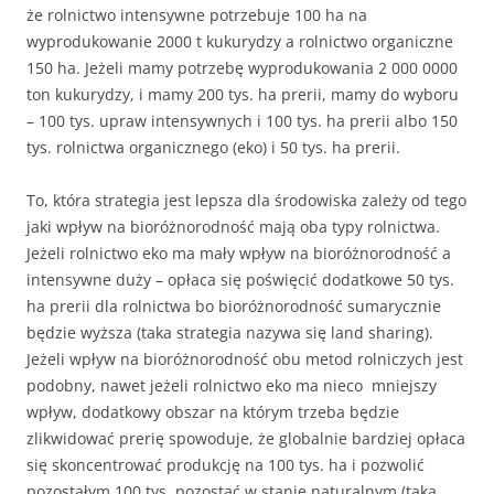
że rolnictwo intensywne potrzebuje 100 ha na
wyprodukowanie 2000 t kukurydzy a rolnictwo organiczne
150 ha. Jeżeli mamy potrzebę wyprodukowania 2 000 0000
ton kukurydzy, i mamy 200 tys. ha prerii, mamy do wyboru
– 100 tys. upraw intensywnych i 100 tys. ha prerii albo 150
tys. rolnictwa organicznego (eko) i 50 tys. ha prerii.
To, która strategia jest lepsza dla środowiska zależy od tego
jaki wpływ na bioróżnorodność mają oba typy rolnictwa.
Jeżeli rolnictwo eko ma mały wpływ na bioróżnorodność a
intensywne duży – opłaca się poświęcić dodatkowe 50 tys.
ha prerii dla rolnictwa bo bioróżnorodność sumarycznie
będzie wyższa (taka strategia nazywa się land sharing).
Jeżeli wpływ na bioróżnorodność obu metod rolniczych jest
podobny, nawet jeżeli rolnictwo eko ma nieco mniejszy
wpływ, dodatkowy obszar na którym trzeba będzie
zlikwidować prerię spowoduje, że globalnie bardziej opłaca
się skoncentrować produkcję na 100 tys. ha i pozwolić
pozostałym 100 tys. pozostać w stanie naturalnym (taka