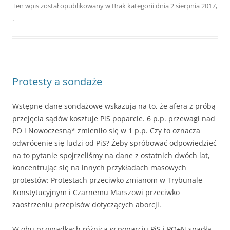
Ten wpis został opublikowany w
Brak kategorii
dnia
2 sierpnia 2017
,
.
Protesty a sondaże
Wstępne dane sondażowe wskazują na to, że afera z próbą
przejęcia sądów kosztuje PiS poparcie. 6 p.p. przewagi nad
PO i Nowoczesną* zmieniło się w 1 p.p. Czy to oznacza
odwrócenie się ludzi od PiS? Żeby spróbować odpowiedzieć
na to pytanie spojrzeliśmy na dane z ostatnich dwóch lat,
koncentrując się na innych przykładach masowych
protestów: Protestach przeciwko zmianom w Trybunale
Konstytucyjnym i Czarnemu Marszowi przeciwko
zaostrzeniu przepisów dotyczących aborcji.
W obu przypadkach różnica w poparciu PiS i PO+N spadła