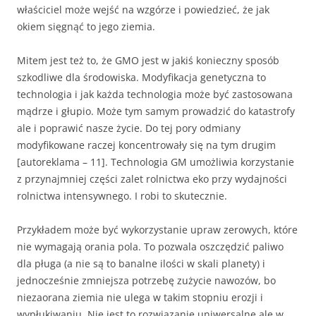
właściciel może wejść na wzgórze i powiedzieć, że jak
okiem sięgnąć to jego ziemia.
Mitem jest też to, że GMO jest w jakiś konieczny sposób
szkodliwe dla środowiska. Modyfikacja genetyczna to
technologia i jak każda technologia może być zastosowana
mądrze i głupio. Może tym samym prowadzić do katastrofy
ale i poprawić nasze życie. Do tej pory odmiany
modyfikowane raczej koncentrowały się na tym drugim
[autoreklama – 11]. Technologia GM umożliwia korzystanie
z przynajmniej części zalet rolnictwa eko przy wydajności
rolnictwa intensywnego. I robi to skutecznie.
Przykładem może być wykorzystanie upraw zerowych, które
nie wymagają orania pola. To pozwala oszczędzić paliwo
dla pługa (a nie są to banalne ilości w skali planety) i
jednocześnie zmniejsza potrzebę zużycie nawozów, bo
niezaorana ziemia nie ulega w takim stopniu erozji i
wypłukiwaniu. Nie jest to rozwiązanie uniwersalne ale w