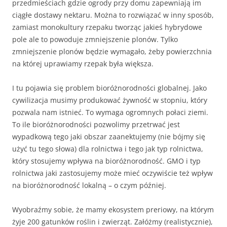
przedmieściach gdzie ogrody przy domu zapewniają im
ciągłe dostawy nektaru. Można to rozwiązać w inny sposób,
zamiast monokultury rzepaku tworząc jakieś hybrydowe
pole ale to powoduje zmniejszenie plonów. Tylko
zmniejszenie plonów będzie wymagało, żeby powierzchnia
na której uprawiamy rzepak była większa.
I tu pojawia się problem bioróżnorodności globalnej. Jako
cywilizacja musimy produkować żywność w stopniu, który
pozwala nam istnieć. To wymaga ogromnych połaci ziemi.
To ile bioróżnorodności pozwolimy przetrwać jest
wypadkową tego jaki obszar zaanektujemy (nie bójmy się
użyć tu tego słowa) dla rolnictwa i tego jak typ rolnictwa,
który stosujemy wpływa na bioróżnorodność. GMO i typ
rolnictwa jaki zastosujemy może mieć oczywiście też wpływ
na bioróżnorodność lokalną – o czym później.
Wyobraźmy sobie, że mamy ekosystem preriowy, na którym
żyje 200 gatunków roślin i zwierząt. Załóżmy (realistycznie),