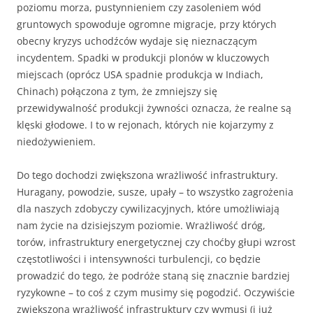
poziomu morza, pustynnieniem czy zasoleniem wód
gruntowych spowoduje ogromne migracje, przy których
obecny kryzys uchodźców wydaje się nieznaczącym
incydentem. Spadki w produkcji plonów w kluczowych
miejscach (oprócz USA spadnie produkcja w Indiach,
Chinach) połączona z tym, że zmniejszy się
przewidywalność produkcji żywności oznacza, że realne są
klęski głodowe. I to w rejonach, których nie kojarzymy z
niedożywieniem.
Do tego dochodzi zwiększona wrażliwość infrastruktury.
Huragany, powodzie, susze, upały – to wszystko zagrożenia
dla naszych zdobyczy cywilizacyjnych, które umożliwiają
nam życie na dzisiejszym poziomie. Wrażliwość dróg,
torów, infrastruktury energetycznej czy choćby głupi wzrost
częstotliwości i intensywności turbulencji, co będzie
prowadzić do tego, że podróże staną się znacznie bardziej
ryzykowne – to coś z czym musimy się pogodzić. Oczywiście
zwiększona wrażliwość infrastruktury czy wymusi (i już