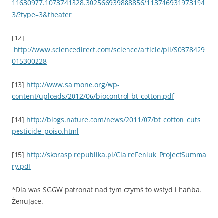
11630977.1073741828.302566939888856/113746931973194
3/?type=3&theater
[12]
http://www.sciencedirect.com/science/article/pii/S0378429
015300228
[13]
http://www.salmone.org/wp-
content/uploads/2012/06/biocontrol-bt-cotton.pdf
[14]
http://blogs.nature.com/news/2011/07/bt_cotton_cuts_
pesticide_poiso.html
[15]
http://skorasp.republika.pl/ClaireFeniuk_ProjectSumma
ry.pdf
*Dla was SGGW patronat nad tym czymś to wstyd i hańba.
Żenujące.