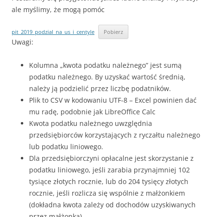
ale myślimy, że mogą pomóc
pit_2019_podzial_na_us_i_centyle
Pobierz
Uwagi:
Kolumna „kwota podatku należnego” jest sumą
podatku należnego. By uzyskać wartość średnią,
należy ją podzielić przez liczbę podatników.
Plik to CSV w kodowaniu UTF-8 – Excel powinien dać
mu radę, podobnie jak LibreOffice Calc
Kwota podatku należnego uwzględnia
przedsiębiorców korzystających z ryczałtu należnego
lub podatku liniowego.
Dla przedsiębiorczyni opłacalne jest skorzystanie z
podatku liniowego, jeśli zarabia przynajmniej 102
tysiące złotych rocznie, lub do 204 tysięcy złotych
rocznie, jeśli rozlicza się wspólnie z małżonkiem
(dokładna kwota zależy od dochodów uzyskiwanych
przez małżonka).