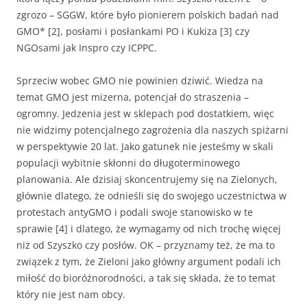
zgrozo – SGGW, które było pionierem polskich badań nad
GMO* [2], posłami i posłankami PO i Kukiza [3] czy
NGOsami jak Inspro czy ICPPC.
Sprzeciw wobec GMO nie powinien dziwić. Wiedza na
temat GMO jest mizerna, potencjał do straszenia –
ogromny. Jedzenia jest w sklepach pod dostatkiem, więc
nie widzimy potencjalnego zagrożenia dla naszych spiżarni
w perspektywie 20 lat. Jako gatunek nie jesteśmy w skali
populacji wybitnie skłonni do długoterminowego
planowania. Ale dzisiaj skoncentrujemy się na Zielonych,
głównie dlatego, że odnieśli się do swojego uczestnictwa w
protestach antyGMO i podali swoje stanowisko w te
sprawie [4] i dlatego, że wymagamy od nich trochę więcej
niż od Szyszko czy posłów. OK – przyznamy też, że ma to
związek z tym, że Zieloni jako główny argument podali ich
miłość do bioróżnorodności, a tak się składa, że to temat
który nie jest nam obcy.