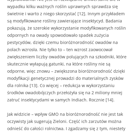
wypadku kilku ważnych roślin uprawnych sprawdza się
świetnie i warto z niego skorzystać [12]. Innym przykładem
są modyfikowane rośliny zawierające insektycyd. Badania
pokazują, że szerokie wykorzystanie modyfikowanych roślin
odpornych na owady spowodowało spadek zużycia
pestycydów, dzięki czemu bioróżnorodność owadów na
polach wzrosła. Nie tylko to – ten wzrost zaowocował
zwiększeniem liczby owadów polujących na szkodniki, które
skutecznie wyłapują gatunki, na które rośliny nie są
odporne, więc znowu – zwiększona bioróżnorodność dzięki
modyfikacji genetycznej prowadzi do materialnych zysków
dla rolnika [13]. Co więcej – redukcja w wykorzystaniu
środków owadobójczych przełożyła się na 2 miliony mniej
zatruć insektycydami w samych Indiach. Rocznie [14].
Jak widzicie – wpływ GMO na bioróżnorodność nie jest tak
oczywisty jak sugerują Zieloni. Część ich zarzutów można
odnieść do całości rolnictwa. I zgadzamy się z tym, niestety