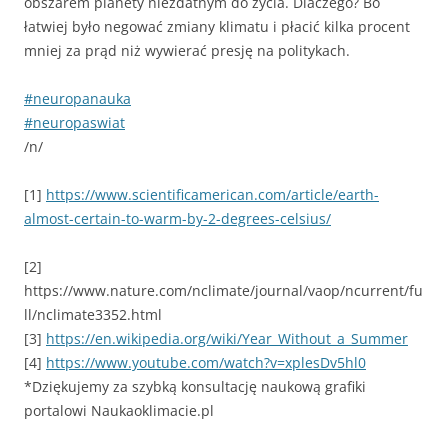
obszarem planety niezdatnym do życia. Dlaczego? Bo
łatwiej było negować zmiany klimatu i płacić kilka procent
mniej za prąd niż wywierać presję na politykach.
#neuropanauka
#neuropaswiat
/n/
[1]
https://www.scientificamerican.com/article/earth-
almost-certain-to-warm-by-2-degrees-celsius/
[2]
https://www.nature.com/nclimate/journal/vaop/ncurrent/fu
ll/nclimate3352.html
[3]
https://en.wikipedia.org/wiki/Year_Without_a_Summer
[4]
https://www.youtube.com/watch?v=xplesDv5hl0
*Dziękujemy za szybką konsultację naukową grafiki
portalowi Naukaoklimacie.pl