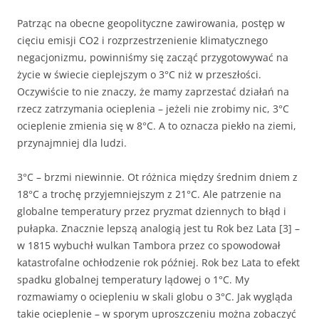
Patrząc na obecne geopolityczne zawirowania, postęp w
cięciu emisji CO2 i rozprzestrzenienie klimatycznego
negacjonizmu, powinniśmy się zacząć przygotowywać na
życie w świecie cieplejszym o 3°C niż w przeszłości.
Oczywiście to nie znaczy, że mamy zaprzestać działań na
rzecz zatrzymania ocieplenia – jeżeli nie zrobimy nic, 3°C
ocieplenie zmienia się w 8°C. A to oznacza piekło na ziemi,
przynajmniej dla ludzi.
3°C – brzmi niewinnie. Ot różnica między średnim dniem z
18°C a trochę przyjemniejszym z 21°C. Ale patrzenie na
globalne temperatury przez pryzmat dziennych to błąd i
pułapka. Znacznie lepszą analogią jest tu Rok bez Lata [3] –
w 1815 wybuchł wulkan Tambora przez co spowodował
katastrofalne ochłodzenie rok później. Rok bez Lata to efekt
spadku globalnej temperatury lądowej o 1°C. My
rozmawiamy o ociepleniu w skali globu o 3°C. Jak wygląda
takie ocieplenie – w sporym uproszczeniu można zobaczyć