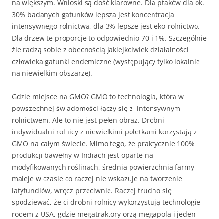
na większym. Wnioski są dość klarowne. Dla ptaków dla ok.
30% badanych gatunków lepsza jest koncentracja
intensywnego rolnictwa, dla 3% lepsze jest eko-rolnictwo.
Dla drzew te proporcje to odpowiednio 70 i 1%. Szczególnie
źle radzą sobie z obecnością jakiejkolwiek działalności
człowieka gatunki endemiczne (występujący tylko lokalnie
na niewielkim obszarze).
Gdzie miejsce na GMO? GMO to technologia, która w
powszechnej świadomości łączy się z intensywnym
rolnictwem. Ale to nie jest pełen obraz. Drobni
indywidualni rolnicy z niewielkimi poletkami korzystają z
GMO na całym świecie. Mimo tego, że praktycznie 100%
produkcji bawełny w Indiach jest oparte na
modyfikowanych roślinach, średnia powierzchnia farmy
maleje w czasie co raczej nie wskazuje na tworzenie
latyfundiów, wręcz przeciwnie. Raczej trudno się
spodziewać, że ci drobni rolnicy wykorzystują technologie
rodem z USA, gdzie megatraktory orzą megapola i jeden