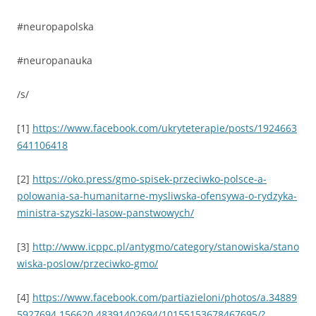
#neuropapolska
#neuropanauka
/s/
[1]
https://www.facebook.com/ukryteterapie/posts/1924663
641106418
[2]
https://oko.press/gmo-spisek-przeciwko-polsce-a-
polowania-sa-humanitarne-mysliwska-ofensywa-o-rydzyka-
ministra-szyszki-lasow-panstwowych/
[3]
http://www.icppc.pl/antygmo/category/stanowiska/stano
wiska-poslow/przeciwko-gmo/
[4]
https://www.facebook.com/partiazieloni/photos/a.34889
5927694.156620.48391402694/10155153678467695/?