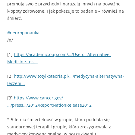
promują swoje przychody i narażają innych na poważne
kłopoty zdrowotne. I jak pokazuje to badanie – również na
śmierć.
#neuropanauka
/n/
[1]
https://academic.oup.com/…/Use-of-Alternative-
Medicine-for-…
[2]
http://www.totylkoteoria.pl/…/medycyna-alternatywna-
leczeni…
[3]
https://www.cancer.gov/
…/press…/2012/ReportNationRelease2012
* 5-letnia śmiertelność w grupie, która poddała się
standardowej terapii i grupie, która zrezygnowała z
medycyny konwencjonalnej w poszukiwaniu