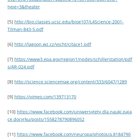
type=3&theater
[5]
http://bio.classes.ucsc.edu/bioe107/L4Science-2001-
Tilman-843-5.pdf
[6]
http://lagoon.wz.cz/vscht/citace1.pdf
[7]
https://www3.epa.gov/region1/npdes/schillerstation/pdf
s/AR-024.pdf
[8]
http://science.sciencemag.org/content/333/6047/1289
[9]
https://vimeo.com/139713170
[10]
https://www.facebook.com/uniwersytety.dla.nauki.paja
ce.docyrku/posts/1558278790896052
[11]
https://www.facebook.com/neuropa/photos/a.8184790