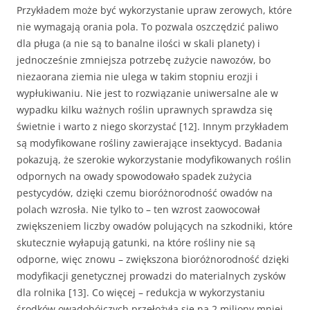
Przykładem może być wykorzystanie upraw zerowych, które
nie wymagają orania pola. To pozwala oszczędzić paliwo
dla pługa (a nie są to banalne ilości w skali planety) i
jednocześnie zmniejsza potrzebę zużycie nawozów, bo
niezaorana ziemia nie ulega w takim stopniu erozji i
wypłukiwaniu. Nie jest to rozwiązanie uniwersalne ale w
wypadku kilku ważnych roślin uprawnych sprawdza się
świetnie i warto z niego skorzystać [12]. Innym przykładem
są modyfikowane rośliny zawierające insektycyd. Badania
pokazują, że szerokie wykorzystanie modyfikowanych roślin
odpornych na owady spowodowało spadek zużycia
pestycydów, dzięki czemu bioróżnorodność owadów na
polach wzrosła. Nie tylko to – ten wzrost zaowocował
zwiększeniem liczby owadów polujących na szkodniki, które
skutecznie wyłapują gatunki, na które rośliny nie są
odporne, więc znowu – zwiększona bioróżnorodność dzięki
modyfikacji genetycznej prowadzi do materialnych zysków
dla rolnika [13]. Co więcej – redukcja w wykorzystaniu
środków owadobójczych przełożyła się na 2 miliony mniej