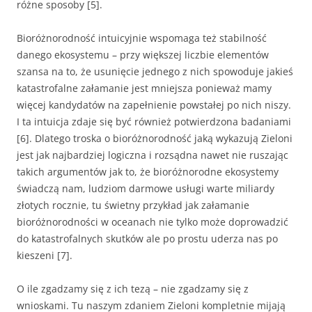
różne sposoby [5].
Bioróżnorodność intuicyjnie wspomaga też stabilność
danego ekosystemu – przy większej liczbie elementów
szansa na to, że usunięcie jednego z nich spowoduje jakieś
katastrofalne załamanie jest mniejsza ponieważ mamy
więcej kandydatów na zapełnienie powstałej po nich niszy.
I ta intuicja zdaje się być również potwierdzona badaniami
[6]. Dlatego troska o bioróżnorodność jaką wykazują Zieloni
jest jak najbardziej logiczna i rozsądna nawet nie ruszając
takich argumentów jak to, że bioróżnorodne ekosystemy
świadczą nam, ludziom darmowe usługi warte miliardy
złotych rocznie, tu świetny przykład jak załamanie
bioróżnorodności w oceanach nie tylko może doprowadzić
do katastrofalnych skutków ale po prostu uderza nas po
kieszeni [7].
O ile zgadzamy się z ich tezą – nie zgadzamy się z
wnioskami. Tu naszym zdaniem Zieloni kompletnie mijają