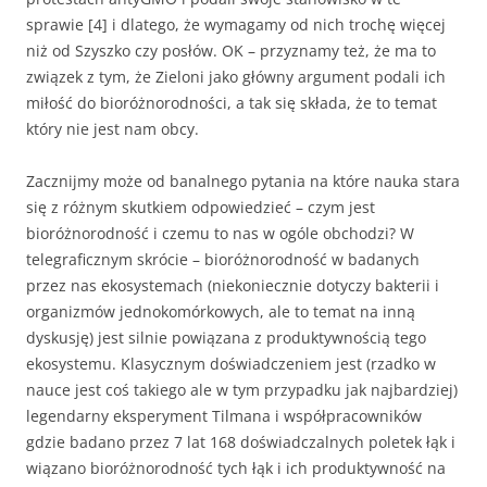
sprawie [4] i dlatego, że wymagamy od nich trochę więcej
niż od Szyszko czy posłów. OK – przyznamy też, że ma to
związek z tym, że Zieloni jako główny argument podali ich
miłość do bioróżnorodności, a tak się składa, że to temat
który nie jest nam obcy.
Zacznijmy może od banalnego pytania na które nauka stara
się z różnym skutkiem odpowiedzieć – czym jest
bioróżnorodność i czemu to nas w ogóle obchodzi? W
telegraficznym skrócie – bioróżnorodność w badanych
przez nas ekosystemach (niekoniecznie dotyczy bakterii i
organizmów jednokomórkowych, ale to temat na inną
dyskusję) jest silnie powiązana z produktywnością tego
ekosystemu. Klasycznym doświadczeniem jest (rzadko w
nauce jest coś takiego ale w tym przypadku jak najbardziej)
legendarny eksperyment Tilmana i współpracowników
gdzie badano przez 7 lat 168 doświadczalnych poletek łąk i
wiązano bioróżnorodność tych łąk i ich produktywność na