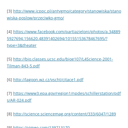
[3]
http://www.icppc.pl/antygmo/category/stanowiska/stano
wiska-poslow/przeciwko-gmo/
[4]
https://www.facebook.com/partiazieloni/photos/a.34889
5927694.156620.48391402694/10155153678467695/?
type=3&theater
[5]
http://bio.classes.ucsc.edu/bioe107/L4Science-2001-
Tilman-843-5.pdf
[6]
http://lagoon.wz.cz/vscht/citace1.pdf
[7]
https://www3.epa.gov/region1/npdes/schillerstation/pdf
s/AR-024.pdf
[8]
http://science.sciencemag.org/content/333/6047/1289
[9]
https://vimeo.com/139713170