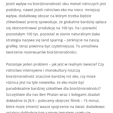
Jeżeli wpływ na bioróżnorodność obu metod rolniczych jest
podobny, nawet jeżeli rolnictwo eko ma nieco mniejszy
wpływ, dodatkowy obszar na którym trzeba będzie
zlikwidować prerię spowoduje, że globalnie bardziej opłaca
się skoncentrować produkcję na 100 tys. ha i pozwolić
pozostałym 100 tys. pozostać w stanie naturalnym (taka
strategia nazywa się land sparing – zerknijcie na naszą
grafikę, teraz powinna być czytelniejsza). To umożliwia
tworzenie rezerwuarów bioróżnorodności.
Pozostaje jeden problem – jak jest w realnym świecie? Czy
rolnictwo intensywne i monokultury niszczą
bioróżnorodność znacznie bardziej niż eko, czy może
różnica jest na tyle niewielka, że eko może być
paradoksalnie bardziej szkodliwe dla bioróżnorodności?
Szczęśliwie dla nas Ben Phalan wraz z kolegami zbadali
dokładnie to [8,9 – polecamy obejrzeć filmik – 15 minut,
które może zmienić wasze spojrzenie na świat; dodatkowo
ostatnio dokładnie tym samym tematem zajęły się