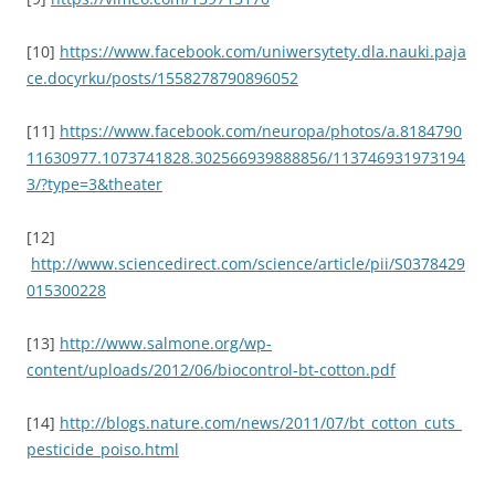
[10]
https://www.facebook.com/uniwersytety.dla.nauki.paja
ce.docyrku/posts/1558278790896052
[11]
https://www.facebook.com/neuropa/photos/a.8184790
11630977.1073741828.302566939888856/113746931973194
3/?type=3&theater
[12]
http://www.sciencedirect.com/science/article/pii/S0378429
015300228
[13]
http://www.salmone.org/wp-
content/uploads/2012/06/biocontrol-bt-cotton.pdf
[14]
http://blogs.nature.com/news/2011/07/bt_cotton_cuts_
pesticide_poiso.html