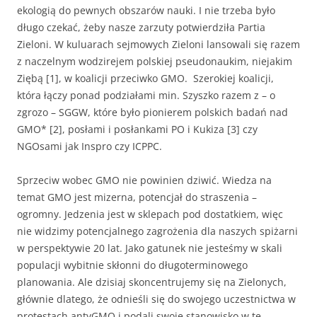
ekologią do pewnych obszarów nauki. I nie trzeba było
długo czekać, żeby nasze zarzuty potwierdziła Partia
Zieloni. W kuluarach sejmowych Zieloni lansowali się razem
z naczelnym wodzirejem polskiej pseudonaukim, niejakim
Ziębą [1], w koalicji przeciwko GMO. Szerokiej koalicji,
która łączy ponad podziałami min. Szyszko razem z – o
zgrozo – SGGW, które było pionierem polskich badań nad
GMO* [2], posłami i posłankami PO i Kukiza [3] czy
NGOsami jak Inspro czy ICPPC.
Sprzeciw wobec GMO nie powinien dziwić. Wiedza na
temat GMO jest mizerna, potencjał do straszenia –
ogromny. Jedzenia jest w sklepach pod dostatkiem, więc
nie widzimy potencjalnego zagrożenia dla naszych spiżarni
w perspektywie 20 lat. Jako gatunek nie jesteśmy w skali
populacji wybitnie skłonni do długoterminowego
planowania. Ale dzisiaj skoncentrujemy się na Zielonych,
głównie dlatego, że odnieśli się do swojego uczestnictwa w
protestach antyGMO i podali swoje stanowisko w te