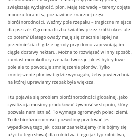
zwiększają wydajność, plon. Mają też wadę – tereny objęte
monokulturami są pozbawione znacznej części
bioróżnorodności. Weźmy pole rzepaku – tragiczne miejsce
dla pszczół. Ogromna liczba kwiatów przez krótki okres ale
co potem? Dlatego owady mają się znacznie lepiej na
przedmieściach gdzie ogrody przy domu zapewniają im
ciągłe dostawy nektaru. Można to rozwiązać w inny sposób,
zamiast monokultury rzepaku tworząc jakieś hybrydowe
pole ale to powoduje zmniejszenie plonów. Tylko
zmniejszenie plonów będzie wymagało, żeby powierzchnia
na której uprawiamy rzepak była większa.
I tu pojawia się problem bioróżnorodności globalnej. Jako
cywilizacja musimy produkować żywność w stopniu, który
pozwala nam istnieć. To wymaga ogromnych połaci ziemi.
To ile bioróżnorodności pozwolimy przetrwać jest
wypadkową tego jaki obszar zaanektujemy (nie bójmy się
użyć tu tego słowa) dla rolnictwa i tego jak typ rolnictwa,