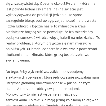
się z rzeczywistością. Obecnie około 38% ziemi (która nie
jest pokryta lodem czy zmarzliną) na świecie jest
wykorzystywana do produkcji jedzenia. To sporo –
szczególnie biorąc pod uwagę, że jednocześnie przyrasta
liczba ludności i będzie nas 9-10 miliardów a kraje
biedniejsze bogacą się co powoduje, że ich mieszkańcy
będą konsumować wkrótce więcej kalorii na mieszkańca. To
realny problem, z którym przyjdzie się nam mierzyć w
najbliższych 30 latach jednocześnie walcząc z poważnymi
skutkami zmian klimatu, które grożą bezpieczeństwu
żywieniowemu.
Do tego, żeby wykarmić wszystkich potrzebujemy
efektywnych rozwiązań, które jednocześnie pozwalają nam
utrzymać globalną bioróżnorodność w jak najlepszym
stanie. A to trzeba robić głową a nie emocjami.
Monokultury to nie jest wspaniałe miejsce do
zamieszkania. To fakt. Ale mają jedną kolosalną zaletę – są
niesamowicie efektywne. Zmniejszają nakłady pracy,