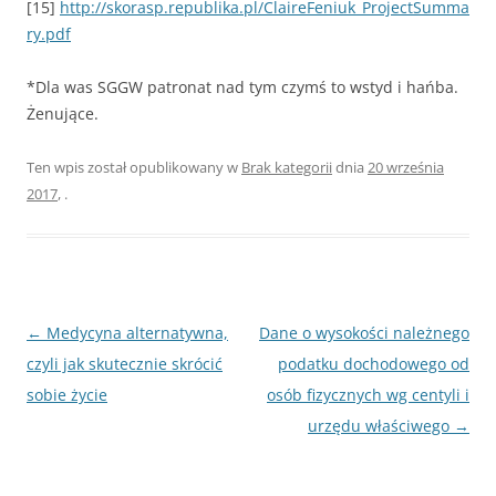
[15]
http://skorasp.republika.pl/ClaireFeniuk_ProjectSumma
ry.pdf
*Dla was SGGW patronat nad tym czymś to wstyd i hańba.
Żenujące.
Ten wpis został opublikowany w
Brak kategorii
dnia
20 września
2017
,
.
Nawigacja
←
Medycyna alternatywna,
Dane o wysokości należnego
wpisu
czyli jak skutecznie skrócić
podatku dochodowego od
sobie życie
osób fizycznych wg centyli i
urzędu właściwego
→