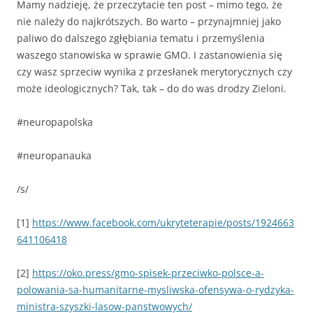
Mamy nadzieję, że przeczytacie ten post – mimo tego, że
nie należy do najkrótszych. Bo warto – przynajmniej jako
paliwo do dalszego zgłębiania tematu i przemyślenia
waszego stanowiska w sprawie GMO. I zastanowienia się
czy wasz sprzeciw wynika z przesłanek merytorycznych czy
może ideologicznych? Tak, tak – do do was drodzy Zieloni.
#neuropapolska
#neuropanauka
/s/
[1]
https://www.facebook.com/ukryteterapie/posts/1924663
641106418
[2]
https://oko.press/gmo-spisek-przeciwko-polsce-a-
polowania-sa-humanitarne-mysliwska-ofensywa-o-rydzyka-
ministra-szyszki-lasow-panstwowych/