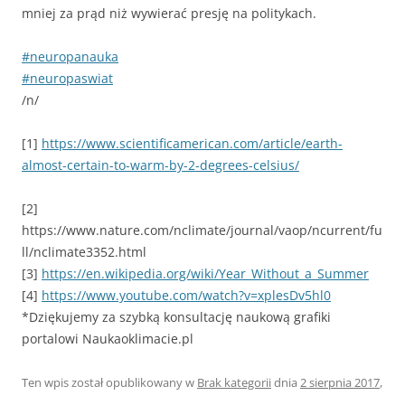
mniej za prąd niż wywierać presję na politykach.
#neuropanauka
#neuropaswiat
/n/
[1]
https://www.scientificamerican.com/article/earth-
almost-certain-to-warm-by-2-degrees-celsius/
[2]
https://www.nature.com/nclimate/journal/vaop/ncurrent/fu
ll/nclimate3352.html
[3]
https://en.wikipedia.org/wiki/Year_Without_a_Summer
[4]
https://www.youtube.com/watch?v=xplesDv5hl0
*Dziękujemy za szybką konsultację naukową grafiki
portalowi Naukaoklimacie.pl
Ten wpis został opublikowany w
Brak kategorii
dnia
2 sierpnia 2017
,
.