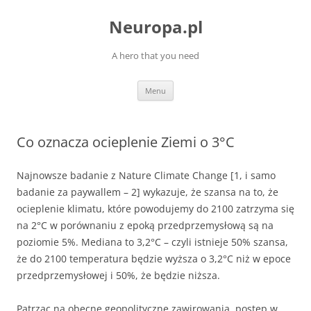
Przejdź
do
Neuropa.pl
treści
A hero that you need
Menu
Co oznacza ocieplenie Ziemi o 3°C
Najnowsze badanie z Nature Climate Change [1, i samo
badanie za paywallem – 2] wykazuje, że szansa na to, że
ocieplenie klimatu, które powodujemy do 2100 zatrzyma się
na 2°C w porównaniu z epoką przedprzemysłową są na
poziomie 5%. Mediana to 3,2°C – czyli istnieje 50% szansa,
że do 2100 temperatura będzie wyższa o 3,2°C niż w epoce
przedprzemysłowej i 50%, że będzie niższa.
Patrząc na obecne geopolityczne zawirowania, postęp w