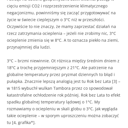
cięciu emisji CO2 i rozprzestrzenienie klimatycznego
negacjonizmu, powinniśmy się zacząć przygotowywać na
życie w świecie cieplejszym o 3°C niż w przeszłości.
Oczywiście to nie znaczy, że mamy zaprzestać działań na
rzecz zatrzymania ocieplenia – jeżeli nie zrobimy nic, 3°C
ocieplenie zmienia się w 8°C. A to oznacza piekło na ziemi,
przynajmniej dla ludzi.
3°C – brzmi niewinnie. Ot różnica między średnim dniem z
18°C a trochę przyjemniejszym z 21°C. Ale patrzenie na
globalne temperatury przez pryzmat dziennych to błąd i
pułapka. Znacznie lepszą analogią jest tu Rok bez Lata [3] –
w 1815 wybuchł wulkan Tambora przez co spowodował
katastrofalne ochłodzenie rok później. Rok bez Lata to efekt
spadku globalnej temperatury lądowej o 1°C. My
rozmawiamy o ociepleniu w skali globu o 3°C. Jak wygląda
takie ocieplenie – w sporym uproszczeniu można zobaczyć
tu [4, grafika*].