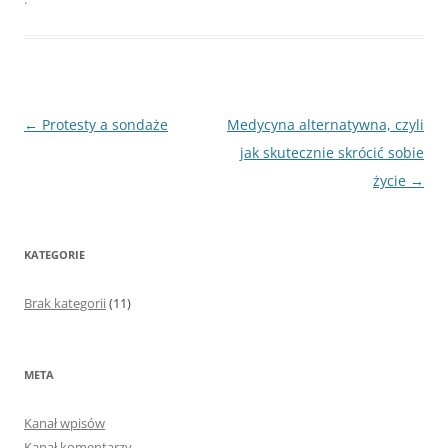
Nawigacja
←
Protesty a sondaże
Medycyna alternatywna, czyli
wpisu
jak skutecznie skrócić sobie
życie
→
KATEGORIE
Brak kategorii
(11)
META
Kanał wpisów
Kanał komentarzy