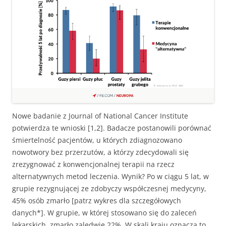
Nowe badanie z Journal of National Cancer Institute
potwierdza te wnioski [1,2]. Badacze postanowili porównać
śmiertelność pacjentów, u których zdiagnozowano
nowotwory bez przerzutów, a którzy zdecydowali się
zrezygnować z konwencjonalnej terapii na rzecz
alternatywnych metod leczenia. Wynik? Po w ciągu 5 lat, w
grupie rezygnującej ze zdobyczy współczesnej medycyny,
45% osób zmarło [patrz wykres dla szczegółowych
danych*]. W grupie, w której stosowano się do zaleceń
lekarskich, zmarło zaledwie 22%. W skali kraju oznacza to