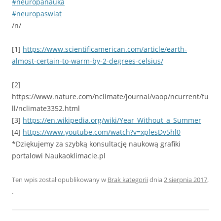
#neuropanauka
#neuropaswiat
/n/
[1]
https://www.scientificamerican.com/article/earth-
almost-certain-to-warm-by-2-degrees-celsius/
[2]
https://www.nature.com/nclimate/journal/vaop/ncurrent/fu
ll/nclimate3352.html
[3]
https://en.wikipedia.org/wiki/Year_Without_a_Summer
[4]
https://www.youtube.com/watch?v=xplesDv5hl0
*Dziękujemy za szybką konsultację naukową grafiki
portalowi Naukaoklimacie.pl
Ten wpis został opublikowany w
Brak kategorii
dnia
2 sierpnia 2017
,
.