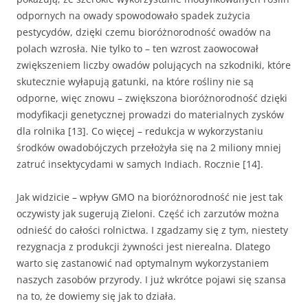
odpornych na owady spowodowało spadek zużycia
pestycydów, dzięki czemu bioróżnorodność owadów na
polach wzrosła. Nie tylko to – ten wzrost zaowocował
zwiększeniem liczby owadów polujących na szkodniki, które
skutecznie wyłapują gatunki, na które rośliny nie są
odporne, więc znowu – zwiększona bioróżnorodność dzięki
modyfikacji genetycznej prowadzi do materialnych zysków
dla rolnika [13]. Co więcej – redukcja w wykorzystaniu
środków owadobójczych przełożyła się na 2 miliony mniej
zatruć insektycydami w samych Indiach. Rocznie [14].
Jak widzicie – wpływ GMO na bioróżnorodność nie jest tak
oczywisty jak sugerują Zieloni. Część ich zarzutów można
odnieść do całości rolnictwa. I zgadzamy się z tym, niestety
rezygnacja z produkcji żywności jest nierealna. Dlatego
warto się zastanowić nad optymalnym wykorzystaniem
naszych zasobów przyrody. I już wkrótce pojawi się szansa
na to, że dowiemy się jak to działa.