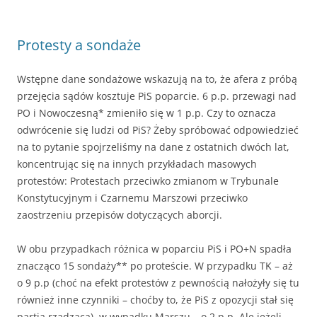
Protesty a sondaże
Wstępne dane sondażowe wskazują na to, że afera z próbą
przejęcia sądów kosztuje PiS poparcie. 6 p.p. przewagi nad
PO i Nowoczesną* zmieniło się w 1 p.p. Czy to oznacza
odwrócenie się ludzi od PiS? Żeby spróbować odpowiedzieć
na to pytanie spojrzeliśmy na dane z ostatnich dwóch lat,
koncentrując się na innych przykładach masowych
protestów: Protestach przeciwko zmianom w Trybunale
Konstytucyjnym i Czarnemu Marszowi przeciwko
zaostrzeniu przepisów dotyczących aborcji.
W obu przypadkach różnica w poparciu PiS i PO+N spadła
znacząco 15 sondaży** po proteście. W przypadku TK – aż
o 9 p.p (choć na efekt protestów z pewnością nałożyły się tu
również inne czynniki – choćby to, że PiS z opozycji stał się
partią rządzącą), w wypadku Marszu – o 2 p.p. Ale jeżeli