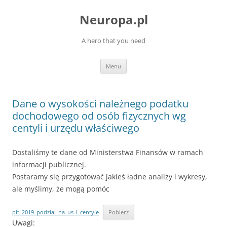
Przejdź
do
Neuropa.pl
treści
A hero that you need
Menu
Dane o wysokości należnego podatku
dochodowego od osób fizycznych wg
centyli i urzędu właściwego
Dostaliśmy te dane od Ministerstwa Finansów w ramach
informacji publicznej.
Postaramy się przygotować jakieś ładne analizy i wykresy,
ale myślimy, że mogą pomóc
pit_2019_podzial_na_us_i_centyle
Pobierz
Uwagi: