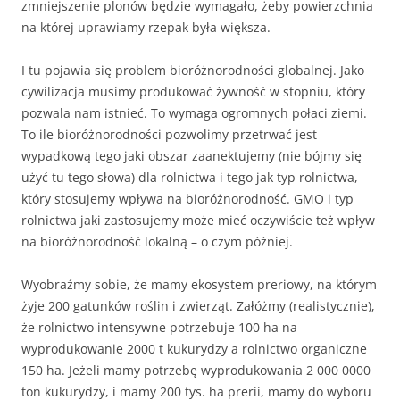
zmniejszenie plonów będzie wymagało, żeby powierzchnia
na której uprawiamy rzepak była większa.
I tu pojawia się problem bioróżnorodności globalnej. Jako
cywilizacja musimy produkować żywność w stopniu, który
pozwala nam istnieć. To wymaga ogromnych połaci ziemi.
To ile bioróżnorodności pozwolimy przetrwać jest
wypadkową tego jaki obszar zaanektujemy (nie bójmy się
użyć tu tego słowa) dla rolnictwa i tego jak typ rolnictwa,
który stosujemy wpływa na bioróżnorodność. GMO i typ
rolnictwa jaki zastosujemy może mieć oczywiście też wpływ
na bioróżnorodność lokalną – o czym później.
Wyobraźmy sobie, że mamy ekosystem preriowy, na którym
żyje 200 gatunków roślin i zwierząt. Załóżmy (realistycznie),
że rolnictwo intensywne potrzebuje 100 ha na
wyprodukowanie 2000 t kukurydzy a rolnictwo organiczne
150 ha. Jeżeli mamy potrzebę wyprodukowania 2 000 0000
ton kukurydzy, i mamy 200 tys. ha prerii, mamy do wyboru