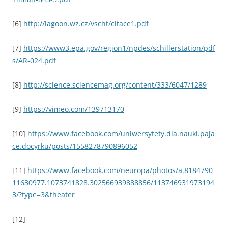
[6]
http://lagoon.wz.cz/vscht/citace1.pdf
[7]
https://www3.epa.gov/region1/npdes/schillerstation/pdf
s/AR-024.pdf
[8]
http://science.sciencemag.org/content/333/6047/1289
[9]
https://vimeo.com/139713170
[10]
https://www.facebook.com/uniwersytety.dla.nauki.paja
ce.docyrku/posts/1558278790896052
[11]
https://www.facebook.com/neuropa/photos/a.8184790
11630977.1073741828.302566939888856/113746931973194
3/?type=3&theater
[12]