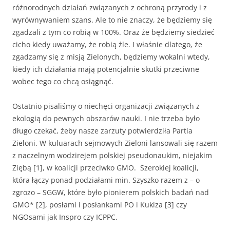
różnorodnych działań związanych z ochroną przyrody i z
wyrównywaniem szans. Ale to nie znaczy, że będziemy się
zgadzali z tym co robią w 100%. Oraz że będziemy siedzieć
cicho kiedy uważamy, że robią źle. I właśnie dlatego, że
zgadzamy się z misją Zielonych, będziemy wokalni wtedy,
kiedy ich działania mają potencjalnie skutki przeciwne
wobec tego co chcą osiągnąć.
Ostatnio pisaliśmy o niechęci organizacji związanych z
ekologią do pewnych obszarów nauki. I nie trzeba było
długo czekać, żeby nasze zarzuty potwierdziła Partia
Zieloni. W kuluarach sejmowych Zieloni lansowali się razem
z naczelnym wodzirejem polskiej pseudonaukim, niejakim
Ziębą [1], w koalicji przeciwko GMO. Szerokiej koalicji,
która łączy ponad podziałami min. Szyszko razem z – o
zgrozo – SGGW, które było pionierem polskich badań nad
GMO* [2], posłami i posłankami PO i Kukiza [3] czy
NGOsami jak Inspro czy ICPPC.