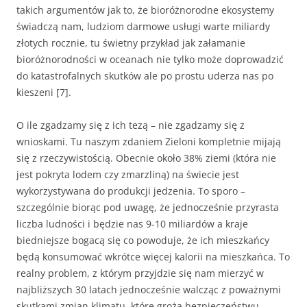
takich argumentów jak to, że bioróżnorodne ekosystemy
świadczą nam, ludziom darmowe usługi warte miliardy
złotych rocznie, tu świetny przykład jak załamanie
bioróżnorodności w oceanach nie tylko może doprowadzić
do katastrofalnych skutków ale po prostu uderza nas po
kieszeni [7].
O ile zgadzamy się z ich tezą – nie zgadzamy się z
wnioskami. Tu naszym zdaniem Zieloni kompletnie mijają
się z rzeczywistością. Obecnie około 38% ziemi (która nie
jest pokryta lodem czy zmarzliną) na świecie jest
wykorzystywana do produkcji jedzenia. To sporo –
szczególnie biorąc pod uwagę, że jednocześnie przyrasta
liczba ludności i będzie nas 9-10 miliardów a kraje
biedniejsze bogacą się co powoduje, że ich mieszkańcy
będą konsumować wkrótce więcej kalorii na mieszkańca. To
realny problem, z którym przyjdzie się nam mierzyć w
najbliższych 30 latach jednocześnie walcząc z poważnymi
skutkami zmian klimatu, które grożą bezpieczeństwu