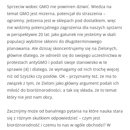
Sprzeciw wobec GMO nie powinien dziwić. Wiedza na
temat GMO jest mizerna, potencjał do straszenia –
ogromny. Jedzenia jest w sklepach pod dostatkiem, więc
nie widzimy potencjalnego zagrożenia dla naszych spiżarni
w perspektywie 20 lat. Jako gatunek nie jesteśmy w skali
populacji wybitnie skłonni do długoterminowego
planowania. Ale dzisiaj skoncentrujemy się na Zielonych,
głównie dlatego, że odnieśli się do swojego uczestnictwa w
protestach antyGMO i podali swoje stanowisko w te
sprawie [4] i dlatego, że wymagamy od nich trochę więcej
niż od Szyszko czy posłów. OK – przyznamy też, że ma to
związek z tym, że Zieloni jako główny argument podali ich
miłość do bioróżnorodności, a tak się składa, że to temat
który nie jest nam obcy.
Zacznijmy może od banalnego pytania na które nauka stara
się z różnym skutkiem odpowiedzieć – czym jest
bioróżnorodność i czemu to nas w ogóle obchodzi? W