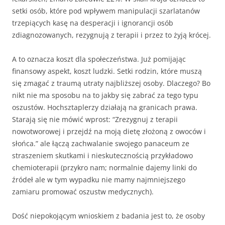
setki osób, które pod wpływem manipulacji szarlatanów
trzepiących kasę na desperacji i ignorancji osób
zdiagnozowanych, rezygnują z terapii i przez to żyją krócej.
A to oznacza koszt dla społeczeństwa. Już pomijając
finansowy aspekt, koszt ludzki. Setki rodzin, które muszą
się zmagać z traumą utraty najbliższej osoby. Dlaczego? Bo
nikt nie ma sposobu na to jakby się zabrać za tego typu
oszustów. Hochsztaplerzy działają na granicach prawa.
Starają się nie mówić wprost: “Zrezygnuj z terapii
nowotworowej i przejdź na moją dietę złożoną z owoców i
słońca.” ale łączą zachwalanie swojego panaceum ze
straszeniem skutkami i nieskutecznością przykładowo
chemioterapii (przykro nam; normalnie dajemy linki do
źródeł ale w tym wypadku nie mamy najmniejszego
zamiaru promować oszustw medycznych).
Dość niepokojącym wnioskiem z badania jest to, że osoby