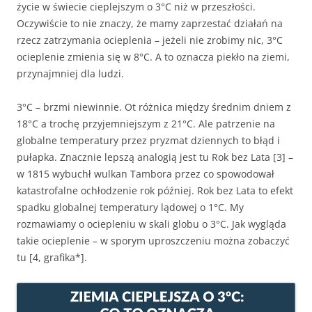
życie w świecie cieplejszym o 3°C niż w przeszłości.
Oczywiście to nie znaczy, że mamy zaprzestać działań na
rzecz zatrzymania ocieplenia – jeżeli nie zrobimy nic, 3°C
ocieplenie zmienia się w 8°C. A to oznacza piekło na ziemi,
przynajmniej dla ludzi.
3°C – brzmi niewinnie. Ot różnica między średnim dniem z
18°C a trochę przyjemniejszym z 21°C. Ale patrzenie na
globalne temperatury przez pryzmat dziennych to błąd i
pułapka. Znacznie lepszą analogią jest tu Rok bez Lata [3] –
w 1815 wybuchł wulkan Tambora przez co spowodował
katastrofalne ochłodzenie rok później. Rok bez Lata to efekt
spadku globalnej temperatury lądowej o 1°C. My
rozmawiamy o ociepleniu w skali globu o 3°C. Jak wygląda
takie ocieplenie – w sporym uproszczeniu można zobaczyć
tu [4, grafika*].