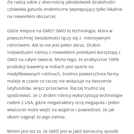
źle radzą sobie z obecnością jakiejkolwiek działalności
człowieka gatunki endemiczne (występujący tylko lokalnie
na niewielkim obszarze).
Gdzie miejsce na GMO? GMO to technologia, która w
powszechnej świadomości łączy się z intensywnym
rolnictwem. Ale to nie jest pełen obraz. Drobni
indywidualni rolnicy z niewielkimi poletkami korzystają z
GMO na całym świecie. Mimo tego, że praktycznie 100%
produkcji bawełny w Indiach jest oparte na
modyfikowanych roślinach, średnia powierzchnia farmy
maleje w czasie co raczej nie wskazuje na tworzenie
latyfundiów, wręcz przeciwnie. Raczej trudno się
spodziewać, że ci drobni rolnicy wykorzystują technologie
rodem z USA, gdzie megatraktory orzą megapola i jeden
właściciel może wejść na wzgórze i powiedzieć, że jak
okiem sięgnąć to jego ziemia.
Mitem jest też to, że GMO jest w jakiś konieczny sposób