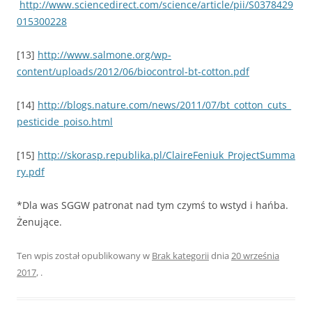
http://www.sciencedirect.com/science/article/pii/S0378429
015300228
[13]
http://www.salmone.org/wp-
content/uploads/2012/06/biocontrol-bt-cotton.pdf
[14]
http://blogs.nature.com/news/2011/07/bt_cotton_cuts_
pesticide_poiso.html
[15]
http://skorasp.republika.pl/ClaireFeniuk_ProjectSumma
ry.pdf
*Dla was SGGW patronat nad tym czymś to wstyd i hańba.
Żenujące.
Ten wpis został opublikowany w
Brak kategorii
dnia
20 września
2017
,
.