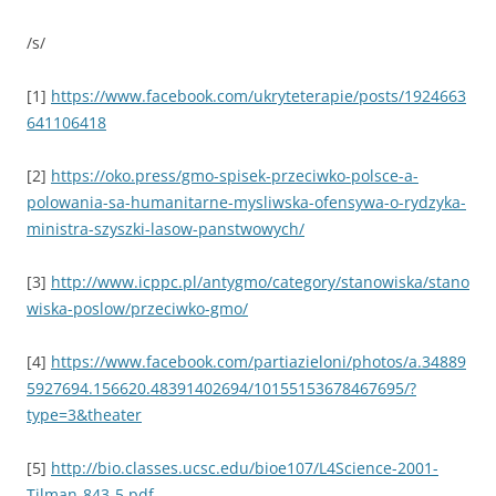
/s/
[1]
https://www.facebook.com/ukryteterapie/posts/1924663
641106418
[2]
https://oko.press/gmo-spisek-przeciwko-polsce-a-
polowania-sa-humanitarne-mysliwska-ofensywa-o-rydzyka-
ministra-szyszki-lasow-panstwowych/
[3]
http://www.icppc.pl/antygmo/category/stanowiska/stano
wiska-poslow/przeciwko-gmo/
[4]
https://www.facebook.com/partiazieloni/photos/a.34889
5927694.156620.48391402694/10155153678467695/?
type=3&theater
[5]
http://bio.classes.ucsc.edu/bioe107/L4Science-2001-
Tilman-843-5.pdf