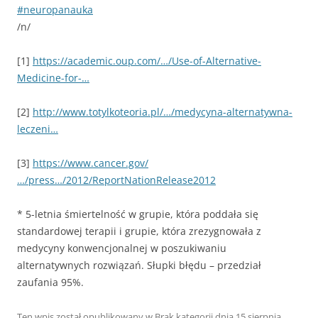
#neuropanauka
/n/
[1]
https://academic.oup.com/…/Use-of-Alternative-
Medicine-for-…
[2]
http://www.totylkoteoria.pl/…/medycyna-alternatywna-
leczeni…
[3]
https://www.cancer.gov/
…/press…/2012/ReportNationRelease2012
* 5-letnia śmiertelność w grupie, która poddała się
standardowej terapii i grupie, która zrezygnowała z
medycyny konwencjonalnej w poszukiwaniu
alternatywnych rozwiązań. Słupki błędu – przedział
zaufania 95%.
Ten wpis został opublikowany w
Brak kategorii
dnia
15 sierpnia