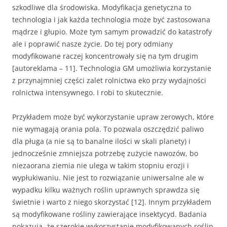
szkodliwe dla środowiska. Modyfikacja genetyczna to
technologia i jak każda technologia może być zastosowana
mądrze i głupio. Może tym samym prowadzić do katastrofy
ale i poprawić nasze życie. Do tej pory odmiany
modyfikowane raczej koncentrowały się na tym drugim
[autoreklama – 11]. Technologia GM umożliwia korzystanie
z przynajmniej części zalet rolnictwa eko przy wydajności
rolnictwa intensywnego. I robi to skutecznie.
Przykładem może być wykorzystanie upraw zerowych, które
nie wymagają orania pola. To pozwala oszczędzić paliwo
dla pługa (a nie są to banalne ilości w skali planety) i
jednocześnie zmniejsza potrzebę zużycie nawozów, bo
niezaorana ziemia nie ulega w takim stopniu erozji i
wypłukiwaniu. Nie jest to rozwiązanie uniwersalne ale w
wypadku kilku ważnych roślin uprawnych sprawdza się
świetnie i warto z niego skorzystać [12]. Innym przykładem
są modyfikowane rośliny zawierające insektycyd. Badania
pokazują, że szerokie wykorzystanie modyfikowanych roślin