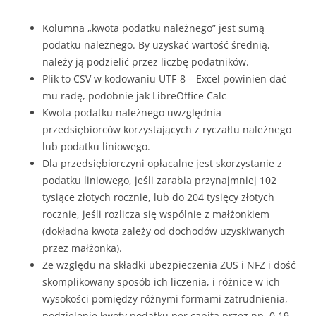
Kolumna „kwota podatku należnego” jest sumą
podatku należnego. By uzyskać wartość średnią,
należy ją podzielić przez liczbę podatników.
Plik to CSV w kodowaniu UTF-8 – Excel powinien dać
mu radę, podobnie jak LibreOffice Calc
Kwota podatku należnego uwzględnia
przedsiębiorców korzystających z ryczałtu należnego
lub podatku liniowego.
Dla przedsiębiorczyni opłacalne jest skorzystanie z
podatku liniowego, jeśli zarabia przynajmniej 102
tysiące złotych rocznie, lub do 204 tysięcy złotych
rocznie, jeśli rozlicza się wspólnie z małżonkiem
(dokładna kwota zależy od dochodów uzyskiwanych
przez małżonka).
Ze względu na składki ubezpieczenia ZUS i NFZ i dość
skomplikowany sposób ich liczenia, i różnice w ich
wysokości pomiędzy różnymi formami zatrudnienia,
podzielenie kwoty podatku per capita przez np. 0.19