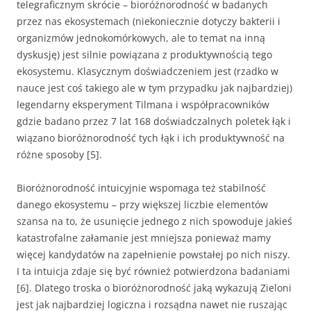
telegraficznym skrócie – bioróżnorodność w badanych
przez nas ekosystemach (niekoniecznie dotyczy bakterii i
organizmów jednokomórkowych, ale to temat na inną
dyskusję) jest silnie powiązana z produktywnością tego
ekosystemu. Klasycznym doświadczeniem jest (rzadko w
nauce jest coś takiego ale w tym przypadku jak najbardziej)
legendarny eksperyment Tilmana i współpracowników
gdzie badano przez 7 lat 168 doświadczalnych poletek łąk i
wiązano bioróżnorodność tych łąk i ich produktywność na
różne sposoby [5].
Bioróżnorodność intuicyjnie wspomaga też stabilność
danego ekosystemu – przy większej liczbie elementów
szansa na to, że usunięcie jednego z nich spowoduje jakieś
katastrofalne załamanie jest mniejsza ponieważ mamy
więcej kandydatów na zapełnienie powstałej po nich niszy.
I ta intuicja zdaje się być również potwierdzona badaniami
[6]. Dlatego troska o bioróżnorodność jaką wykazują Zieloni
jest jak najbardziej logiczna i rozsądna nawet nie ruszając